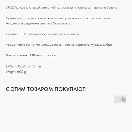
SPECIAL-свеча с яркой этикеткой, которая занимает весь периметр баночки
Древесный, сладки и завораживающий аромат пало санто в сочетании с
миндалем и стручками ванили. Очень вкусно!
Состав: 100% соевый воск, ароматические масла
Аромат: пало санто, миндаль, масло ши, ваниль, карамель, мускус, амбра
Время горения: 330 мл - 70 часов
LxWxH: 110x110x110 mm
Weight: 600 g
C ЭТИМ ТОВАРОМ ПОКУПАЮТ: