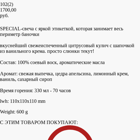
102(2)
1700,00
руб.
В КОРЗИНУ
SPECIAL-свеча с яркой этикеткой, которая занимает весь
периметр баночки
вкуснейший свежеиспеченный цитрусовый кулич с шапочкой
из ванильного крема. просто слюнки текут!
Состав: 100% соевый воск, ароматические масла
Аромат: свежая выпечка, цедра апельсина, лимонный крем,
ваниль, сахарный сироп
Время горения: 330 мл - 70 часов
lwh: 110x110x110 mm
Weight: 600 g
C ЭТИМ ТОВАРОМ ПОКУПАЮТ: