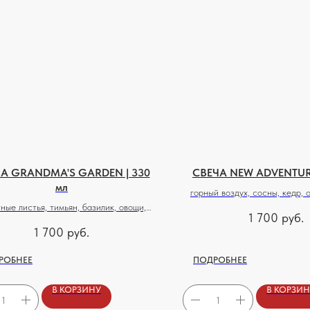
А GRANDMA'S GARDEN | 330
СВЕЧА NEW ADVENTURE
мл
горный воздух, сосны, кедр, 
ные листья, тимьян, базилик, овощи,
мята, сандал, мох, муску
1 700
руб.
еленая трава, мох, цедра лимона
1 700
руб.
РОБНЕЕ
ПОДРОБНЕЕ
В КОРЗИНУ
В КОРЗИ