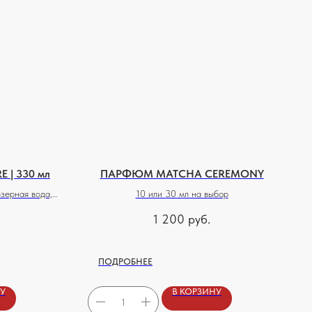
 | 330 мл
ПАРФЮМ MATCHA CEREMONY
озерная вода,
10 или 30 мл на выбор
с, перец
1 200
руб.
ПОДРОБНЕЕ
НУ
В КОРЗИНУ