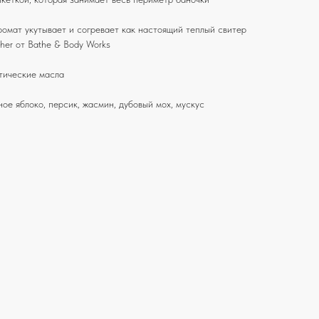
омат укутывает и согревает как настоящий теплый свитер
her от Bathe & Body Works
тические масла
ное яблоко, персик, жасмин, дубовый мох, мускус