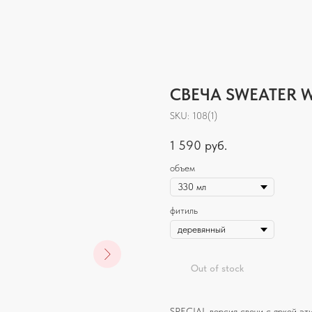
СВЕЧА SWEATER W
SKU:
108(1)
1 590
руб.
объем
фитиль
Out of stock
SPECIAL версия свечи с яркой эт