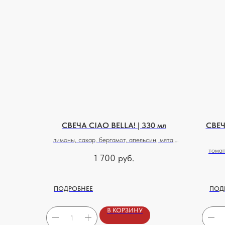
СВЕЧА CIAO BELLA! | 330 мл
СВЕЧ
лимоны, сахар, бергамот, апельсин, мята,
сливочное масло, мед и бобы тонка
томат
1 700
руб.
з
ПОДРОБНЕЕ
ПОД
В КОРЗИНУ