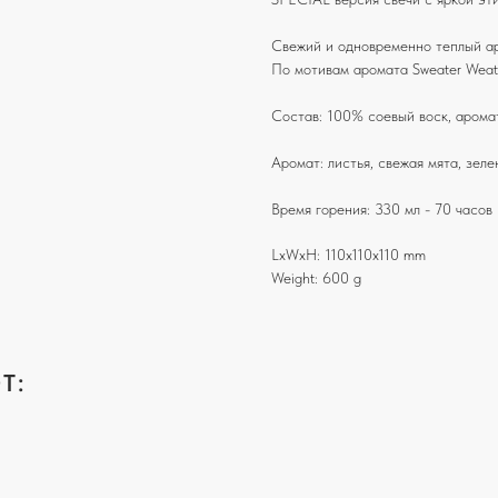
Свежий и одновременно теплый ар
По мотивам аромата Sweater Weat
Состав: 100% соевый воск, арома
Аромат: листья, свежая мята, зеле
Время горения: 330 мл - 70 часов
LxWxH: 110x110x110 mm
Weight: 600 g
Т: