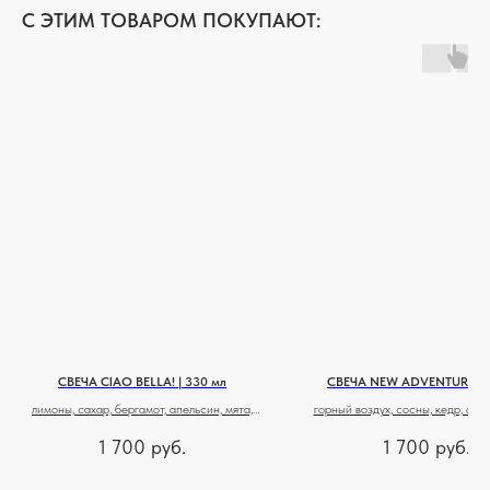
C ЭТИМ ТОВАРОМ ПОКУПАЮТ:
СВЕЧА CIAO BELLA! | 330 мл
СВЕЧА NEW ADVENTURE | 
лимоны, сахар, бергамот, апельсин, мята,
горный воздух, сосны, кедр, озе
сливочное масло, мед и бобы тонка
мята, сандал, мох, мускус, 
1 700
руб.
1 700
руб.