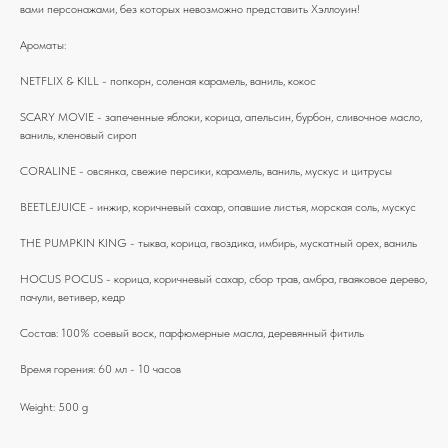
вами персонажами, без которых невозможно представить Хэллоуин!
Ароматы:
NETFLIX & KILL - попкорн, соленая карамель, ваниль, кокос
SCARY MOVIE - запеченные яблоки, корица, апельсин, бурбон, сливочное масло,
ваниль, кленовый сироп
CORALINE - овсянка, свежие персики, карамель, ваниль, мускус и цитрусы
BEETLEJUICE - инжир, коричневый сахар, опавшие листья, морская соль, мускус
THE PUMPKIN KING - тыква, корица, гвоздика, имбирь, мускатный орех, ваниль
HOCUS POCUS - корица, коричневый сахар, сбор трав, амбра, гваяковое дерево,
пачули, ветивер, кедр
Состав: 100% соевый воск, парфюмерные масла, деревянный фитиль
Время горения: 60 мл - 10 часов
Weight: 500 g