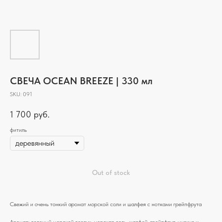
СВЕЧА OCEAN BREEZE | 330 мл
SKU:
091
1 700
руб.
фитиль
Out of stock
Свежий и очень тонкий аромат морской соли и шалфея с нотками грейпфрута