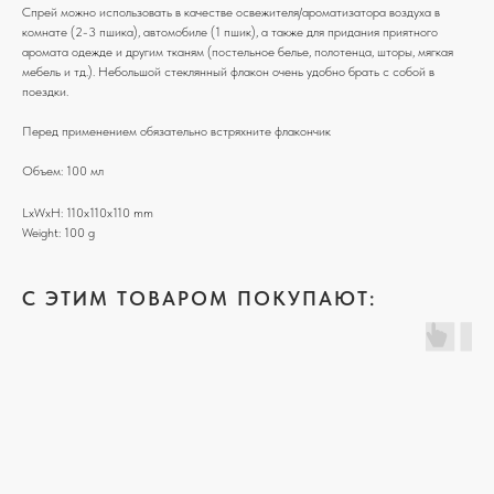
Спрей можно использовать в качестве освежителя/ароматизатора воздуха в
комнате (2-3 пшика), автомобиле (1 пшик), а также для придания приятного
аромата одежде и другим тканям (постельное белье, полотенца, шторы, мягкая
мебель и тд.). Небольшой стеклянный флакон очень удобно брать с собой в
поездки.
Перед применением обязательно встряхните флакончик
Объем: 100 мл
LxWxH: 110x110x110 mm
Weight: 100 g
C ЭТИМ ТОВАРОМ ПОКУПАЮТ: